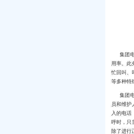
集团
用率。此
忙回叫、
等多种特
集团
员和维护
入的电话
呼时，只
除了进行