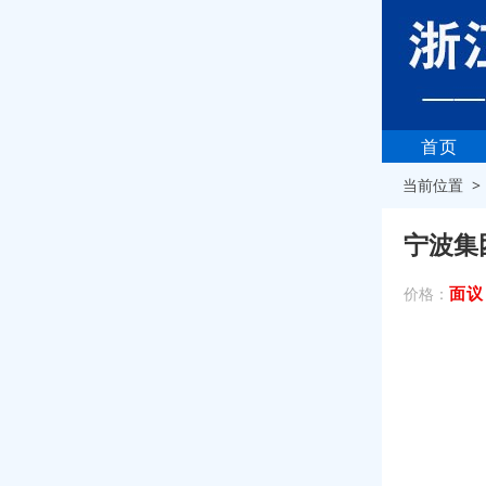
首页
当前位置 
宁波集
面议
价格：