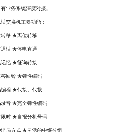
自有业务系统深度对接。
电话交换机主要功能：
转移 ★离位转移
通话 ★停电直通
记忆 ★征询转接
答回铃 ★弹性编码
编程 ★代接、代拨
录音 ★完全弹性编码
限时 ★自报分机号码
种出局方式 ★灵活的中继分组