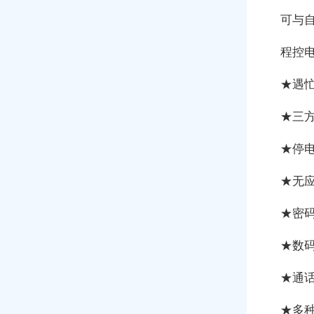
可与
程控
★遇忙
★三方
★停电
★无应
★密码
★数码
★通话
★多