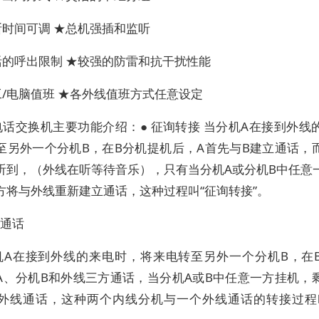
断时间可调 ★总机强插和监听
活的呼出限制 ★较强的防雷和抗干扰性能
/电脑值班 ★各外线值班方式任意设定
电话交换机主要功能介绍：● 征询转接 当分机A在接到外线
至另外一个分机B，在B分机提机后，A首先与B建立通话，
听到，（外线在听等待音乐），只有当分机A或分机B中任意
方将与外线重新建立通话，这种过程叫“征询转接”。
方通话
机A在接到外线的来电时，将来电转至另外一个分机B，在
A、分机B和外线三方通话，当分机A或B中任意一方挂机，
外线通话，这种两个内线分机与一个外线通话的转接过程