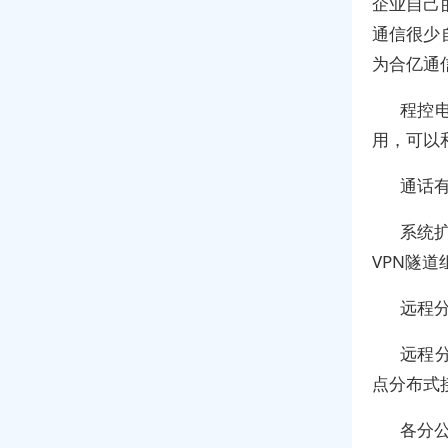
企业自己
通信很少
为合亿通
程控
用，可以
通话
系统扩
VPN隧
远程
远程
点分布式
各分