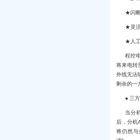
★闪
★灵
★人工
程控
将来电转
外线无法
剩余的一
● 三
当分
后，分机
将仍然与