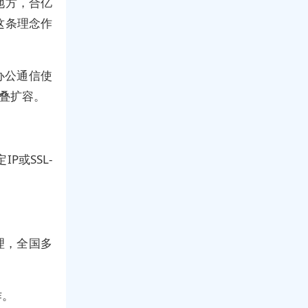
地方，合亿
这条理念作
办公通信使
堆叠扩容。
或SSL-
理，全国多
作。