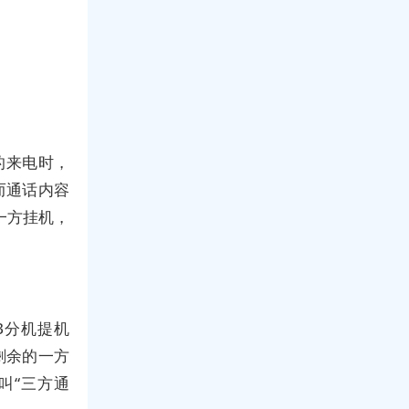
的来电时，
而通话内容
一方挂机，
B分机提机
剩余的一方
叫“三方通