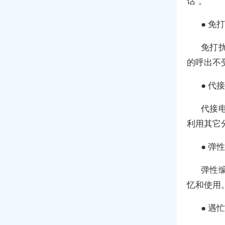
话”。
● 免
免打
的呼出不
● 代
代接
利用其它
● 弹
弹性
忆和使用
● 遇