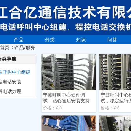
产品
分类
知识
问答
首页
->产品/服务
分类导航
话呼叫中心组建
音电话安装
叫电话办理
宁波呼叫中心硬件调
宁波呼叫中心
试，贴心售后安装支持
试，稳定运行
价格：¥ 0
价格：¥ 0